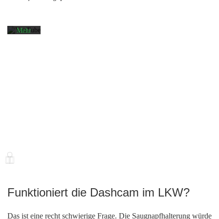
Datenschutzerklärung
von
YouTube.
Mehr
erfahren
Video
laden
YouTube
immer
entsperren
Funktioniert die Dashcam im LKW?
Das ist eine recht schwierige Frage. Die Saugnapfhalterung würde