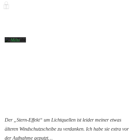
des
Videos
akzeptieren
Sie die
Datenschutzerklärung
von
YouTube.
Mehr
erfahren
Video
laden
YouTube
immer
entsperren
Mit
dem
Laden
Der „Stern-Effekt“ um Lichtquellen ist leider meiner etwas
des
Videos
älteren Windschutzscheibe zu verdanken. Ich habe sie extra vor
akzeptieren
der Aufnahme geputzt…
Sie die