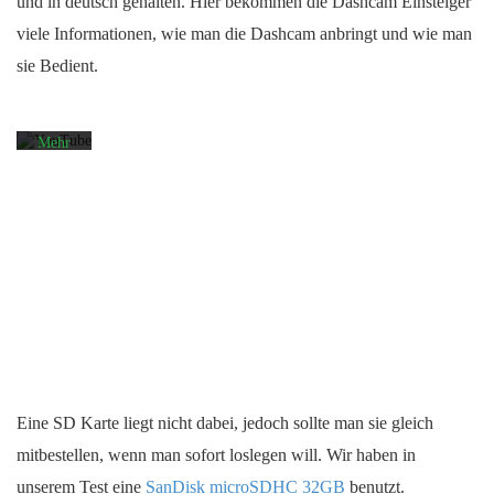
und in deutsch gehalten. Hier bekommen die Dashcam Einsteiger
des
Videos
viele Informationen, wie man die Dashcam anbringt und wie man
akzeptieren
sie Bedient.
Sie die
Datenschutzerklärung
von
YouTube.
Mehr
erfahren
Video
laden
YouTube
immer
entsperren
Eine SD Karte liegt nicht dabei, jedoch sollte man sie gleich
mitbestellen, wenn man sofort loslegen will. Wir haben in
unserem Test eine
SanDisk microSDHC 32GB
benutzt.