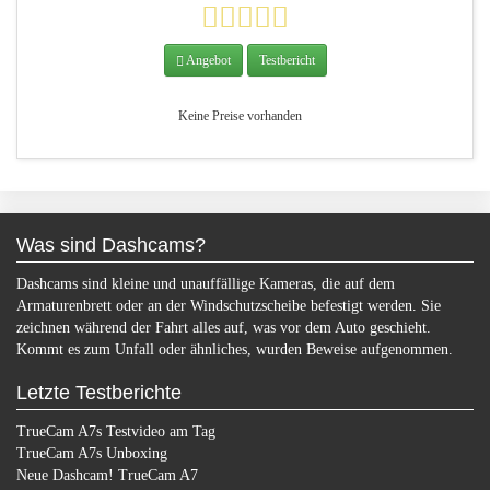
Max. Speicherkarten Größe
128 GB
Angebot
Testbericht
GPS
nein
Bewegungssensor
ja
Keine Preise vorhanden
Mikrofon
ja
Lautsprecher
ja
Spurhalteassistent
nein
WLAN
nein
Was sind Dashcams?
Heckkamera
nein
Dashcams sind kleine und unauffällige Kameras, die auf dem
Armaturenbrett oder an der Windschutzscheibe befestigt werden. Sie
Display
ja
zeichnen während der Fahrt alles auf, was vor dem Auto geschieht.
Kommt es zum Unfall oder ähnliches, wurden Beweise aufgenommen.
Letzte Testberichte
TrueCam A7s Testvideo am Tag
TrueCam A7s Unboxing
Neue Dashcam! TrueCam A7