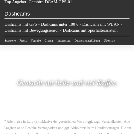
Top Angebot: Gembird DCAM-GPS-01
Dashcams
Dashcams mit GPS
-
Dashcams unter 100 €
-
Dashcams mit WLAN
-
Dashcams mit Bewegungssensor
-
Dashcams mit Spurhalteassistent
Startseite
Presse
Youtube
Glossar
Impressum
Datenschutzerklärung
Übersicht
Gemacht mit liebe und viel Kaffee.
* Alle Preise in Euro (€) inklusive der gesetzlichen MwSt. ggf. zzgl. Versandkosten. Alle
Angaben ohne Gewähr. Verfügbarkeit und ggf. Abholpreis beim Händler erfragen. Die am