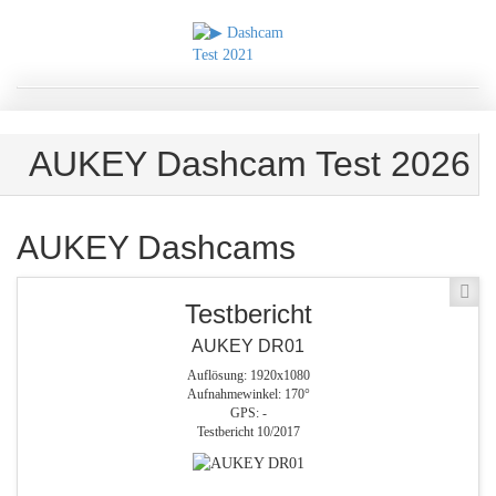
AUKEY Dashcam Test 2026
AUKEY Dashcams
Testbericht
Testbericht
AUKEY DR01
AUKEY DR01
Auflösung: 1920x1080
Maximale Auflösung
1920x1080 Pixel
Aufnahmewinkel: 170°
GPS: -
Maximale Bilder pro Sekunde
60 Bilder pro Sekunde
Angebot
Testbericht
Testbericht 10/2017
Befestigung
Klebestreifen, Saugnapf
Keine Preise vorhanden
Objektiv-Winkel
170°