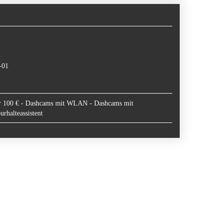
-01
r 100 €
-
Dashcams mit WLAN
-
Dashcams mit
rhalteassistent