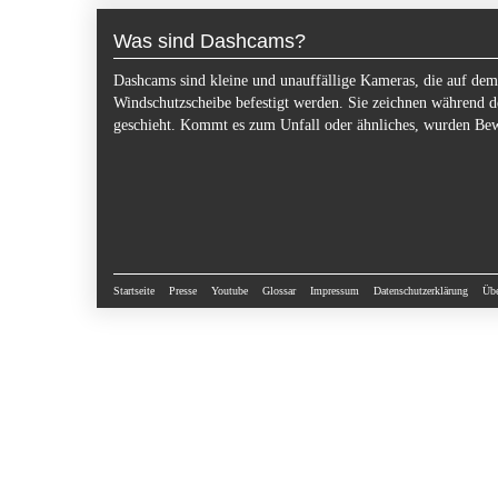
Was sind Dashcams?
Dashcams sind kleine und unauffällige Kameras, die auf dem
Windschutzscheibe befestigt werden. Sie zeichnen während d
geschieht. Kommt es zum Unfall oder ähnliches, wurden B
Startseite
Presse
Youtube
Glossar
Impressum
Datenschutzerklärung
Übe