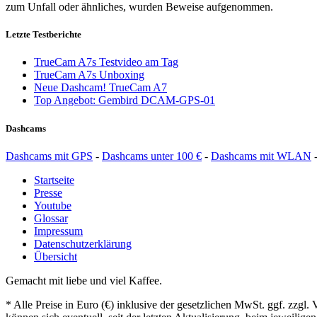
zum Unfall oder ähnliches, wurden Beweise aufgenommen.
Letzte Testberichte
TrueCam A7s Testvideo am Tag
TrueCam A7s Unboxing
Neue Dashcam! TrueCam A7
Top Angebot: Gembird DCAM-GPS-01
Dashcams
Dashcams mit GPS
-
Dashcams unter 100 €
-
Dashcams mit WLAN
Startseite
Presse
Youtube
Glossar
Impressum
Datenschutzerklärung
Übersicht
Gemacht mit liebe und viel Kaffee.
* Alle Preise in Euro (€) inklusive der gesetzlichen MwSt. ggf. zzg