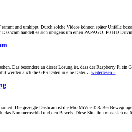
rammt und umkippt. Durch solche Videos können später Unfälle besser 
er Dashcam handelt es sich übrigens um einen PAPAGO! P0 HD Drivin
cam
sehen. Das besondere an dieser Lösung ist, dass der Raspberry Pi ei
 Fahrt werden auch die GPS Daten in eine Datei…
weiterlesen »
ng
tioniert. Die gezeigte Dashcam ist die Mio MiVue 358. Bei Bewegungen 
du das Nummernschild und den Beweis. Diese Situation muss sich natü